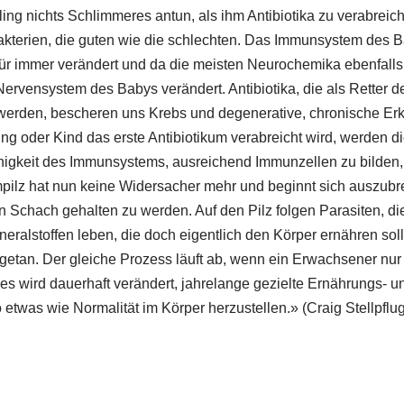
g nichts Schlimmeres antun, als ihm Antibiotika zu verabreich
akterien, die guten wie die schlechten. Das Immunsystem des B
für immer verändert und da die meisten Neurochemika ebenfalls
ervensystem des Babys verändert. Antibiotika, die als Retter d
werden, bescheren uns Krebs und degenerative, chronische Er
g oder Kind das erste Antibiotikum verabreicht wird, werden d
higkeit des Immunsystems, ausreichend Immunzellen zu bilden,
mpilz hat nun keine Widersacher mehr und beginnt sich auszubr
in Schach gehalten zu werden. Auf den Pilz folgen Parasiten, di
ralstoffen leben, die doch eigentlich den Körper ernähren solle
 getan. Der gleiche Prozess läuft ab, wenn ein Erwachsener nur
lles wird dauerhaft verändert, jahrelange gezielte Ernährungs- 
 etwas wie Normalität im Körper herzustellen.» (Craig Stellpflug