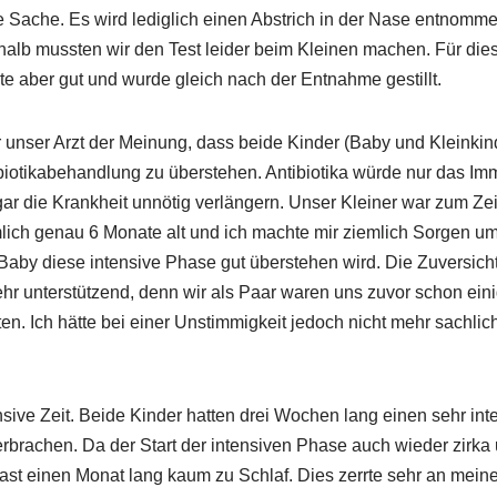
se Sache. Es wird lediglich einen Abstrich in der Nase entnomm
shalb mussten wir den Test leider beim Kleinen machen. Für die
e aber gut und wurde gleich nach der Entnahme gestillt.
unser Arzt der Meinung, dass beide Kinder (Baby und Kleinkind
iotikabehandlung zu überstehen. Antibiotika würde nur das 
r die Krankheit unnötig verlängern. Unser Kleiner war zum Zei
ch genau 6 Monate alt und ich machte mir ziemlich Sorgen um i
Baby diese intensive Phase gut überstehen wird. Die Zuversicht
 unterstützend, denn wir als Paar waren uns zuvor schon einig
en. Ich hätte bei einer Unstimmigkeit jedoch nicht mehr sachlic
nsive Zeit. Beide Kinder hatten drei Wochen lang einen sehr in
rbrachen. Da der Start der intensiven Phase auch wieder zirka
 fast einen Monat lang kaum zu Schlaf. Dies zerrte sehr an mein