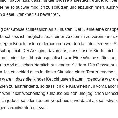
chlich davon aus, dass nur der Grosse angesteckt wurde. Ich ve
eine so gut wie möglich zu schützen und abzuschirmen, auch w
n dieser Krankheit zu bewahren.
g der Grosse schliesslich an zu husten. Der Kleine eine knap
eschloss ich möglichst bald einen Arzttermin zu vereinbaren, we
 gegen Keuchhusten unternommen werden konnte. Der erste Arz
 suboptimal. Der Arzt ging davon aus, dass unsere Kinder nicht 
noch nicht keuchhustenspezifisch war. Eine Woche später, am 21
m Arzt mit schon ziemlich hustenden Kindern. Der Grosse hust
. Ich entschied mich in dieser Situation einen Test zu machen,
g waren, dass die Kinder Keuchhusten hatten. Irgendwie war die
en zu anstrengend, so dass ich die Krankheit nun vom Labor be
ich wohl nicht wochenlang zuhause bleiben und jeglichen Mens
h jedoch seit dem ersten Keuchhustenverdacht als selbstverst
ngen verantworten müssen.