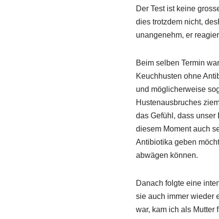
Der Test ist keine gros
dies trotzdem nicht, de
unangenehm, er reagiert
Beim selben Termin war 
Keuchhusten ohne Antib
und möglicherweise soga
Hustenausbruches ziemli
das Gefühl, dass unser 
diesem Moment auch sehr
Antibiotika geben möcht
abwägen können.
Danach folgte eine inte
sie auch immer wieder e
war, kam ich als Mutter