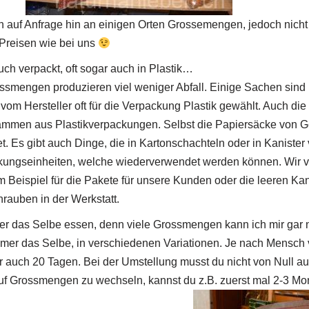
auf Anfrage hin an einigen Orten Grossemengen, jedoch nicht 
 Preisen wie bei uns
h verpackt, oft sogar auch in Plastik…
ssmengen produzieren viel weniger Abfall. Einige Sachen sind i
 vom Hersteller oft für die Verpackung Plastik gewählt. Auch die a
mmen aus Plastikverpackungen. Selbst die Papiersäcke von Get
et. Es gibt auch Dinge, die in Kartonschachteln oder in Kanister 
kungseinheiten, welche wiederverwendet werden können. Wir 
 Beispiel für die Pakete für unsere Kunden oder die leeren Kani
auben in der Werkstatt.
er das Selbe essen, denn viele Grossmengen kann ich mir gar n
immer das Selbe, in verschiedenen Variationen. Je nach Mensch v
r auch 20 Tagen. Bei der Umstellung musst du nicht von Null au
auf Grossmengen zu wechseln, kannst du z.B. zuerst mal 2-3 Mo