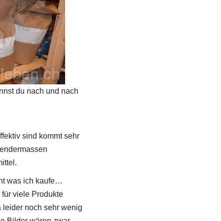
annst du nach und nach
ffektiv sind kommt sehr
lgendermassen
ttel.
cht was ich kaufe…
für viele Produkte
a leider noch sehr wenig
ie Bilder wären zwar