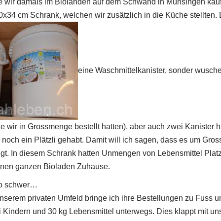
wir damals im Biolanden auf dem Schwand in Münsingen kauft
0x34 cm Schrank, welchen wir zusätzlich in die Küche stellten.
eine Waschmittelkanister, sonder wusch
wir in Grossmenge bestellt hatten), aber auch zwei Kanister h
r noch ein Plätzli gehabt. Damit will ich sagen, dass es um Gr
ötigt. In diesem Schrank hatten Unmengen von Lebensmittel Plat
a einen ganzen Bioladen Zuhause.
so schwer…
serem privaten Umfeld bringe ich ihre Bestellungen zu Fuss 
wei Kindern und 30 kg Lebensmittel unterwegs. Dies klappt mit 