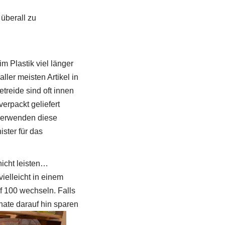
überall zu
m Plastik viel länger
ller meisten Artikel in
reide sind oft innen
verpackt geliefert
verwenden diese
ster für das
icht leisten…
ielleicht in einem
f 100 wechseln. Falls
nate darauf hin sparen