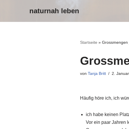
naturnah leben
Zum
Inhalt
Startseite
»
Grossmengen 
Grossme
von
Tanja Britt
2. Janua
Häufig höre ich, ich w
ich habe keinen Pla
Vor ein paar Jahren 