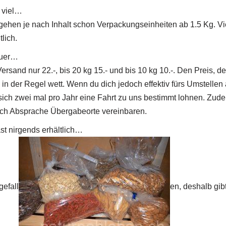
u viel…
hen je nach Inhalt schon Verpackungseinheiten ab 1.5 Kg. Vieles
lich.
euer…
Versand nur 22.-, bis 20 kg 15.- und bis 10 kg 10.-. Den Preis,
s in der Regel wett. Wenn du dich jedoch effektiv fürs Umstell
sich zwei mal pro Jahr eine Fahrt zu uns bestimmt lohnen. Zude
ch Absprache Übergabeorte vereinbaren.
t nirgends erhältlich…
gefall
en, deshalb gib