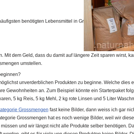
ufigsten benötigten Lebensmittel in Gr
 Mit dem Geld, dass du damit auf längere Zeit sparen wirst, k
smengen umstellen.
 beginnen?
 möglichst unverderblichen Produkten zu beginne. Welche dies e
ihre Gewohnheiten an. Zum Beispiel könnte ein Starterpaket fo
ren, 5 kg Reis, 5 kg Mehl, 2 kg rote Linsen und 5 Liter Waschmi
ategorie Grossmengen
fast keine Bilder, dann weiss ich gar ni
ategorie Grossmengen hat es noch wenige Bilder, weil wir diese 
 müssen und wir längst nicht alle Produkte selber benötigen. D
werden, gibt es für viele von diesen Produkten keine Bilder. D