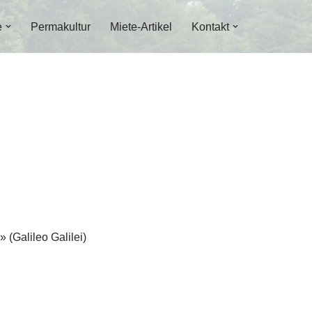
e
Permakultur
Miete-Artikel
Kontakt
 (Galileo Galilei)