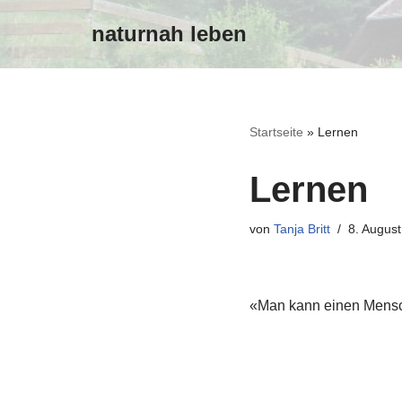
naturnah leben
Zum
Inhalt
Startseite
»
Lernen
Lernen
von
Tanja Britt
8. Augus
«Man kann einen Mensche